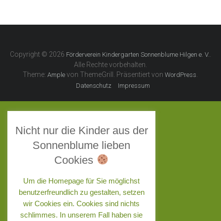
Copyright © 2026
.
Förderverein Kindergarten Sonnenblume Hilgen e. V.
Alle Rechte vorbehalten.
Theme:
von ThemeGrill. Präsentiert von
.
Ample
WordPress
Datenschutz
Impressum
Nicht nur die Kinder aus der
Sonnenblume lieben
Cookies
Um die Homepage für Sie möglichst
benutzerfreundlich zu gestalten, setzen
wir Cookies ein. Cookies sind nichts
schlimmes. In unserem Fall haben sie