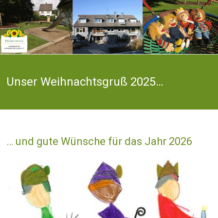
Zum
Inhalt
springen
Als Förderverein
Förderverein
unterstützen wir
die Caritas
Unser Weihnachtsgruß 2025…
Kindergarten
Kindertagesstätte
"Sonnenblume"
Sonnenblume
vielseitig in
Aktivitäten und
Projekten
Hilgen e. V.
… und gute Wünsche für das Jahr 2026