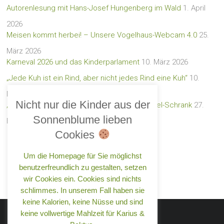
Autorenlesung mit Hans-Josef Hungenberg im Wald
1. April
2026
Meisen kommt herbei! – Unsere Vogelhaus-Webcam 4.0
25.
März 2026
Karneval 2026 und das Kinderparlament
10. März 2026
„Jede Kuh ist ein Rind, aber nicht jedes Rind eine Kuh“
10.
März 2026
Nicht nur die Kinder aus der
„Rette und teile e. V.“ – der neue Lebensmittel-Schrank
27.
Sonnenblume lieben
Februar 2026
Cookies
Um die Homepage für Sie möglichst
benutzerfreundlich zu gestalten, setzen
wir Cookies ein. Cookies sind nichts
schlimmes. In unserem Fall haben sie
keine Kalorien, keine Nüsse und sind
keine vollwertige Mahlzeit für Karius &