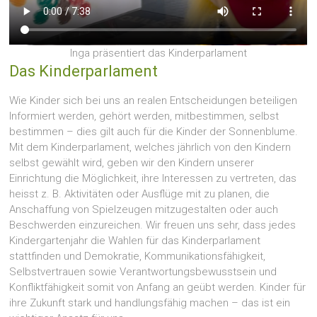
Inga präsentiert das Kinderparlament
Das Kinderparlament
Wie Kinder sich bei uns an realen Entscheidungen beteiligen
Informiert werden, gehört werden, mitbestimmen, selbst
bestimmen – dies gilt auch für die Kinder der Sonnenblume.
Mit dem Kinderparlament, welches jährlich von den Kindern
selbst gewählt wird, geben wir den Kindern unserer
Einrichtung die Möglichkeit, ihre Interessen zu vertreten, das
heisst z. B. Aktivitäten oder Ausflüge mit zu planen, die
Anschaffung von Spielzeugen mitzugestalten oder auch
Beschwerden einzureichen. Wir freuen uns sehr, dass jedes
Kindergartenjahr die Wahlen für das Kinderparlament
stattfinden und Demokratie, Kommunikationsfähigkeit,
Selbstvertrauen sowie Verantwortungsbewusstsein und
Konfliktfähigkeit somit von Anfang an geübt werden. Kinder für
ihre Zukunft stark und handlungsfähig machen – das ist ein