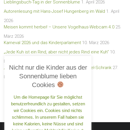
Lieblingsbuch-Tag in der Sonnenblume
1. April 2026
Autorenlesung mit Hans-Josef Hungenberg im Wald
1. April
2026
Meisen kommt herbei! – Unsere Vogelhaus-Webcam 4.0
25.
März 2026
Karneval 2026 und das Kinderparlament
10. März 2026
„Jede Kuh ist ein Rind, aber nicht jedes Rind eine Kuh“
10.
März 2026
Nicht nur die Kinder aus der
„Rette und teile e. V.“ – der neue Lebensmittel-Schrank
27.
Sonnenblume lieben
Februar 2026
Cookies
Um die Homepage für Sie möglichst
benutzerfreundlich zu gestalten, setzen
wir Cookies ein. Cookies sind nichts
schlimmes. In unserem Fall haben sie
keine Kalorien, keine Nüsse und sind