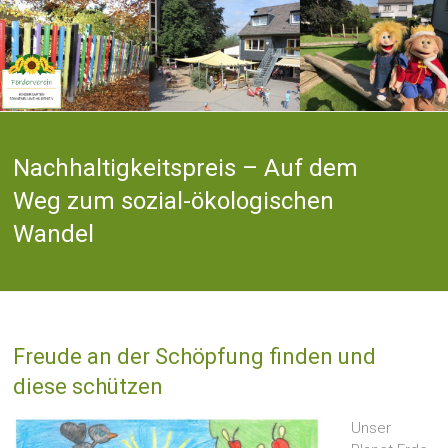
Zum
Inhalt
springen
Als Förderverein
Förderverein
unterstützen wir
die Caritas
Nachhaltigkeitspreis – Auf dem
Kindergarten
Kindertagesstätte
Weg zum sozial-ökologischen
"Sonnenblume"
Sonnenblume
vielseitig in
Wandel
Aktivitäten und
Projekten
Hilgen e. V.
Freude an der Schöpfung finden und
diese schützen
Unser