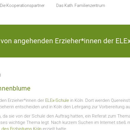
Die Kooperationspartner
Das Kath. Familienzentrum
von angehenden Erzieher*innen der ELEx
d
onnenblume
den Erzieher*innen der
ELEx-Schule
in Köln. Dort werden Quereinst
ieherin entscheiden und in Köln den Lehrgang zur Vorbereitung auf
, da sie von der Schule den Auftrag hatten, ein Referat zum Thema 
ieses wichtige Thema legt. Nach kurzem Suchen im Internet stieß m
s des Erzbistums Köln
erzielt hatte.