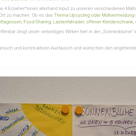
4 Erzieher*innen allerhand Input zu unseren verschiedenen Maßna
 Ort zu machen. Ob es das
Thema Upcycling oder Müllvermeidung
ittagessen
,
Food-Sharing
,
Lastenfahräder
,
offener Kleiderschrank
,
ffenbar zeigt unser vielseitiges Wirken hier in der „Sonnenblume“ 
 Besuch und konstruktiven Austausch und wünschen den angehenden E