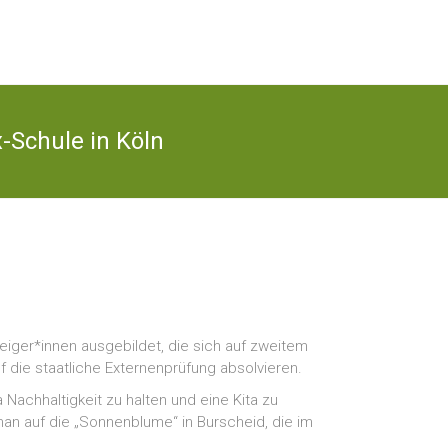
-Schule in Köln
eiger*innen ausgebildet, die sich auf zweitem
 die staatliche Externenprüfung absolvieren.
Nachhaltigkeit zu halten und eine Kita zu
an auf die „Sonnenblume“ in Burscheid, die im