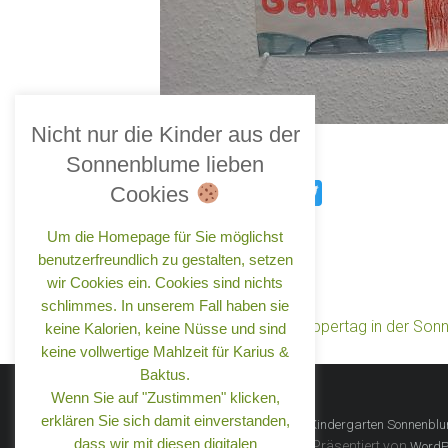
Nicht nur die Kinder aus der
Sonnenblume lieben
Cookies
Print
Email
WhatsApp
Pinterest
Facebook
Twitter
Um die Homepage für Sie möglichst
benutzerfreundlich zu gestalten, setzen
wir Cookies ein. Cookies sind nichts
schlimmes. In unserem Fall haben sie
←
Jetzt anmelden – Schnuppertag in der Son
keine Kalorien, keine Nüsse und sind
keine vollwertige Mahlzeit für Karius &
Baktus.
Wenn Sie auf "Zustimmen" klicken,
erklären Sie sich damit einverstanden,
Copyright © 2026
Förderverein Kindergarten Sonnenblum
dass wir mit diesen digitalen
Theme:
von ThemeGrill. Präsentiert von
Ample
WordP