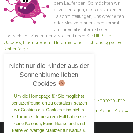
dem Laufenden. So möchten wir
dazu beitragen, dass es zu keinen
Falschmitteilungen, Unsicherheiten
oder Missverständnissen kommt.
Um Ihnen alle Informationen
übersichtlich Zusammenzustellen finden Sie
HIER alle
Updates, Elternbriefe und Informationen in chronologischer
Reihenfolge.
Print
Email
WhatsApp
Pinterest
Facebook
Twitter
Nicht nur die Kinder aus der
Sonnenblume lieben
Cookies
Um die Homepage für Sie möglichst
←
KOMPAKT – Zwei weiterer Artikel aus der Sonnenblume
benutzerfreundlich zu gestalten, setzen
wir Cookies ein. Cookies sind nichts
Digitale Zooführung durch den Kölner Zoo
→
schlimmes. In unserem Fall haben sie
keine Kalorien, keine Nüsse und sind
keine vollwertige Mahlzeit für Karius &