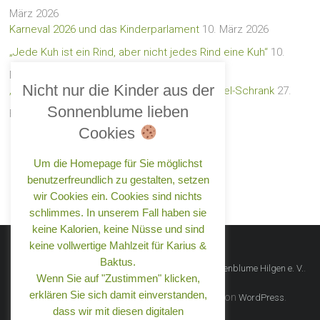
März 2026
Karneval 2026 und das Kinderparlament
10. März 2026
„Jede Kuh ist ein Rind, aber nicht jedes Rind eine Kuh“
10.
März 2026
Nicht nur die Kinder aus der
„Rette und teile e. V.“ – der neue Lebensmittel-Schrank
27.
Sonnenblume lieben
Februar 2026
Cookies
Um die Homepage für Sie möglichst
benutzerfreundlich zu gestalten, setzen
wir Cookies ein. Cookies sind nichts
schlimmes. In unserem Fall haben sie
keine Kalorien, keine Nüsse und sind
keine vollwertige Mahlzeit für Karius &
Baktus.
Copyright © 2026
.
Förderverein Kindergarten Sonnenblume Hilgen e. V.
Wenn Sie auf "Zustimmen" klicken,
Alle Rechte vorbehalten.
erklären Sie sich damit einverstanden,
Theme:
von ThemeGrill. Präsentiert von
.
Ample
WordPress
dass wir mit diesen digitalen
Datenschutz
Impressum