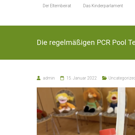
Sonnenblume
vielseitig in
Der Elternbeirat
Das Kinderparlament
Aktivitäten und
Projekten
Hilgen e. V.
Die regelmäßigen PCR Pool T
admin
15. Januar 2022
Uncategorize