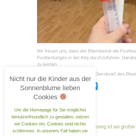
Wir freuen uns, dass der Elternbeirat die Poolte
Pooltestungen in der Kita durchzuführen. Darüber
zu leisten.
Den kompletten Artikel, den Elternbrief des Rhe
Nicht nur die Kinder aus der
Print
Email
WhatsApp
Pinterest
Facebook
Twitter
Sonnenblume lieben
Cookies
Um die Homepage für Sie möglichst
benutzerfreundlich zu gestalten, setzen
wir Cookies ein. Cookies sind nichts
←
Danke DUSYMA – Sponsoring ist ein großer A
schlimmes. In unserem Fall haben sie